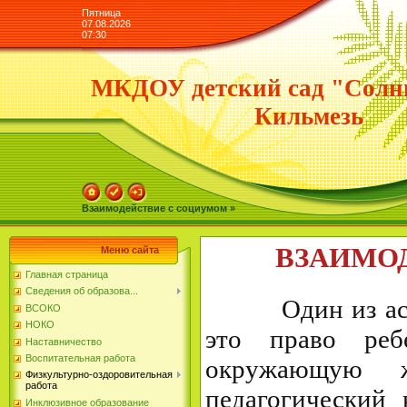
Пятница
07.08.2026
07:30
МКДОУ детский сад "Солн
Кильмезь
Взаимодействие с социумом »
ВЗАИМО
Меню сайта
Главная страница
Сведения об образова...
Один из аспект
ВСОКО
НОКО
это право реб
Наставничество
Воспитательная работа
окружающую 
Физкультурно-оздоровительная
работа
педагогический
Инклюзивное образование