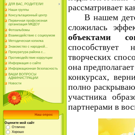
ДЛЯ ВАС, РОДИТЕЛИ!
рассматривает ка
Наши группы
В нашем детско
Консультационный центр
Первичная профсоюзная
сложилась эффе
организация МКДОУ
Фотоальбомы
объектами со
Взаимодействие с социоумом
Методическая копилка
способствует 
Знакомство с народной...
Прокуратура района с...
творческих спосо
Противодействие коррупции
Информация о сайте
она предполагает
Информационная безопасность
конкурсах, верни
ВАШИ ВОПРОСЫ
АДМИНИСТРАЦИИ
Новости
полно раскрываю
участника образ
партнерами в вос
Наш опрос
Оцените мой сайт
Отлично
Хорошо