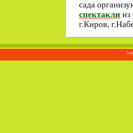
сада организ
спектакли
из 
г.Киров, г.Наб
Cop