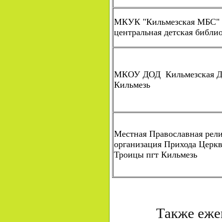
МКУК "Кильмезская МБС" 
центральная детская библи
МКОУ ДОД Кильмезская 
Кильмезь
Местная Православная рели
организация Прихода Церк
Троицы пгт Кильмезь
Также ежемес