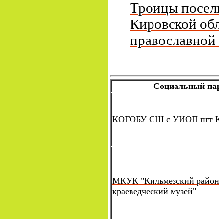
Троицы поселк
Кировской об
православной
Социальный па
КОГОБУ СШ с УИОП пгт К
МКУК "Кильмезский райо
краеведческий музей"